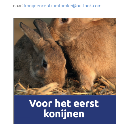
naar:
konijnencentrumfamke@outlook.com