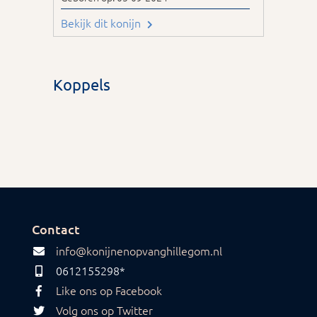
Bekijk dit konijn
Koppels
Contact
info@konijnenopvanghillegom.nl
0612155298*
Like ons op Facebook
Volg ons op Twitter