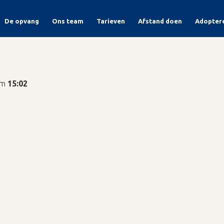
De opvang
Ons team
Tarieven
Afstand doen
Adopter
m
15:02