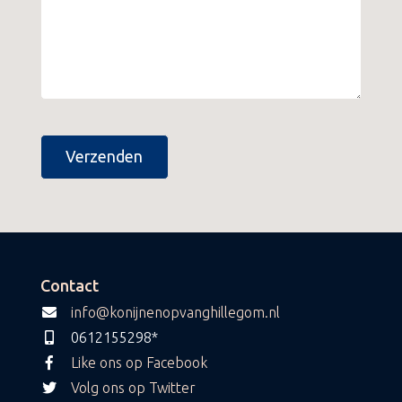
Contact
info@konijnenopvanghillegom.nl
0612155298*
Like ons op Facebook
Volg ons op Twitter